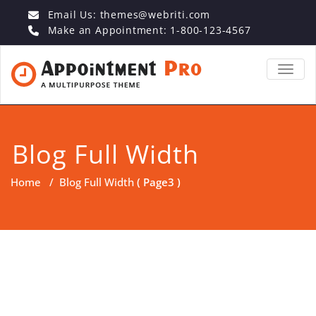
Email Us:
themes@webriti.com
Make an Appointment: 1-800-123-4567
TOGGL
Blog Full Width
Home
/
Blog Full Width
( Page3 )